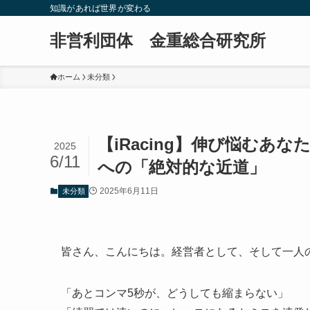
知識があれば世界が変わる
非営利団体 金重総合研究所
ホーム
未分類
【iRacing】伸び悩む
2025
6/11
への「絶対的な近道」
2025年6月11日
未分類
皆さん、こんにちは。経営者として、そして一人のシ
「あとコンマ5秒が、どうしても縮まらない」