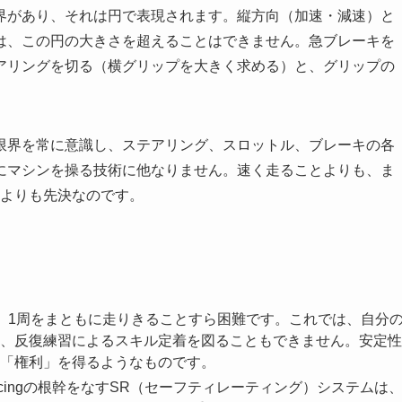
界があり、それは円で表現されます。縦方向（加速・減速）と
は、この円の大きさを超えることはできません。急ブレーキを
アリングを切る（横グリップを大きく求める）と、グリップの
。
限界を常に意識し、ステアリング、スロットル、ブレーキの各
にマシンを操る技術に他なりません。速く走ることよりも、ま
よりも先決なのです。
、1周をまともに走りきることすら困難です。これでは、自分
、反復練習によるスキル定着を図ることもできません。安定性
「権利」を得るようなものです。
acingの根幹をなすSR（セーフティレーティング）システムは