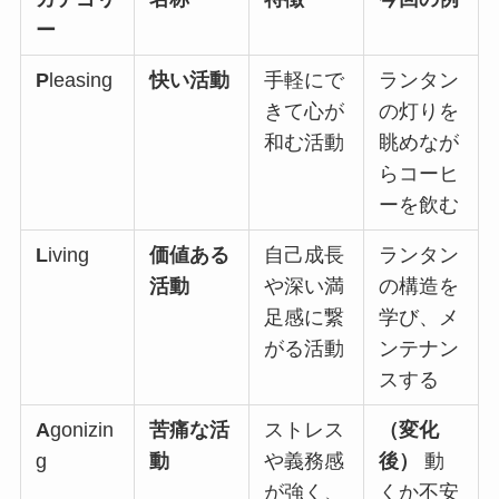
ー
P
leasing
快い活動
手軽にで
ランタン
きて心が
の灯りを
和む活動
眺めなが
らコーヒ
ーを飲む
L
iving
価値ある
自己成長
ランタン
活動
や深い満
の構造を
足感に繋
学び、メ
がる活動
ンテナン
スする
A
gonizin
苦痛な活
ストレス
（変化
g
動
や義務感
後）
動
が強く、
くか不安