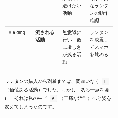
避けたい
なランタ
活動
ンの動作
確認
Y
ielding
流される
無意識に
ランタン
活動
行い、後
を放置し
に虚しさ
てスマホ
が残る活
を眺める
動
ランタンの購入から到着までは、間違いなく
L
（価値ある活動）でした。しかし、ある一点を境
に、それは私の中で
（苦痛な活動）へと姿を
A
変えてしまったのです。